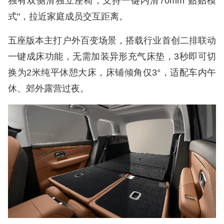
独有双侧滑独立座椅，支持一键内滑70mm"贴贴模
式"，拉近家庭成员交互距离。
五座版本主打户外百变场景，搭载行业首创二排联动
一键成床功能，无需加装异形充气床垫，3秒即可切
换为2米纯平休憩大床，床铺倾角仅3°，适配车内午
休、郊外露营过夜。