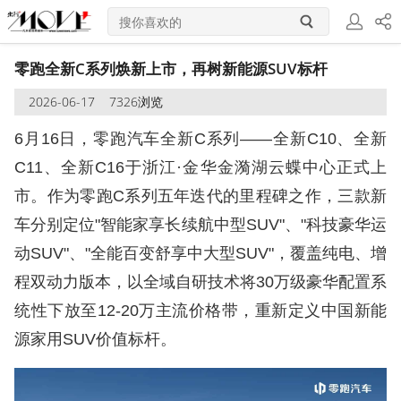
登
分享
零跑全新C系列焕新上市，再树新能源SUV标杆
2026-06-17
7326浏览
录/
6月16日，零跑汽车全新C系列——全新C10、全新
注册
C11、全新C16于浙江·金华金漪湖云蝶中心正式上
市。作为零跑C系列五年迭代的里程碑之作，三款新
车分别定位"智能家享长续航中型SUV"、"科技豪华运
动SUV"、"全能百变舒享中大型SUV"，覆盖纯电、增
程双动力版本，以全域自研技术将30万级豪华配置系
统性下放至12-20万主流价格带，重新定义中国新能
源家用SUV价值标杆。