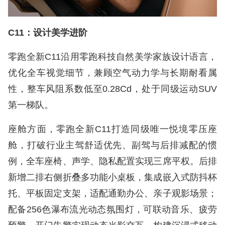
C11：设计美学进阶
零跑全新C11沿用零跑科技自然美学家族设计语言，
优化全车视觉细节，兼顾空气动力学与长期耐看属
性，整车风阻系数低至0.28Cd，处于同级运动SUV
第一梯队。
座舱方面，零跑全新C11打造同级唯一悦境零压座
舱，打破行业主驾舒适优先、副驾与后排减配的惯
例，全车座椅、声学、隐私配置实现三席平权。后排
新增二排右侧折叠多功能小桌板，集成嵌入式防抖杯
托、平板固定支架，适配通勤办公、亲子观影场景；
配备256色瀑布流光动态氛围灯，可联动音乐、疲劳