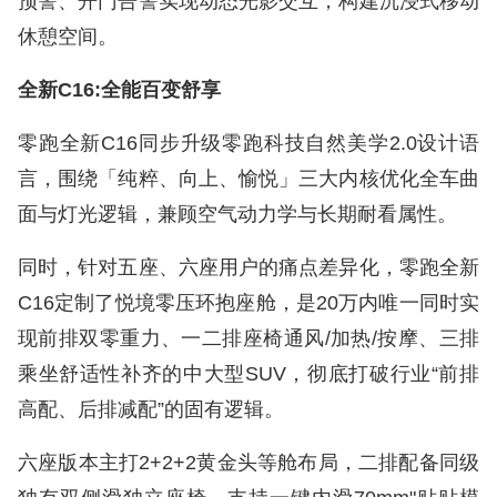
预警、开门告警实现动态光影交互，构建沉浸式移动
休憩空间。
全新C16:全能百变舒享
零跑全新C16同步升级零跑科技自然美学2.0设计语
言，围绕「纯粹、向上、愉悦」三大内核优化全车曲
面与灯光逻辑，兼顾空气动力学与长期耐看属性。
同时，针对五座、六座用户的痛点差异化，零跑全新
C16定制了悦境零压环抱座舱，是20万内唯一同时实
现前排双零重力、一二排座椅通风/加热/按摩、三排
乘坐舒适性补齐的中大型SUV，彻底打破行业“前排
高配、后排减配”的固有逻辑。
六座版本主打2+2+2黄金头等舱布局，二排配备同级