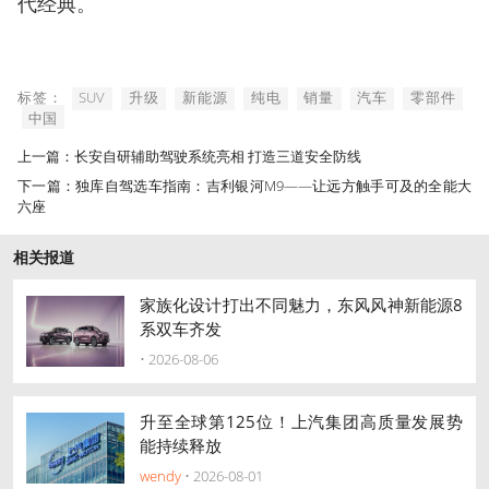
代经典。
标签：
SUV
升级
新能源
纯电
销量
汽车
零部件
中国
上一篇：长安自研辅助驾驶系统亮相 打造三道安全防线
下一篇：独库自驾选车指南：吉利银河M9——让远方触手可及的全能大
六座​
相关报道
家族化设计打出不同魅力，东风风神新能源8
系双车齐发
• 2026-08-06
升至全球第125位！上汽集团高质量发展势
能持续释放
wendy
• 2026-08-01