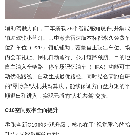
辅助驾驶方面，三车搭载28个智能感知硬件,并集成
辅助驾驶小蓝灯。其中激光雷达版本标配永久免费车
位到车位（P2P）领航辅助，覆盖自主驶出车位、场
内会车礼让、闸机自动通行、公开道路领航、目的地
自主泊入全链路，停车场记忆泊车（HPA）功能可主
动优化路线、自动生成最优路径。同时结合零跑自研
的"零博弈"人机共驾算法，能够保证方向盘力矩的平
顺退出和进入，实现无感的"人机共驾"交接。
C10空间效率全面提升
零跑全新C10的外观升级，核心在于"视觉重心的抬
升"与"光影质感的重塑"。