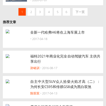
• 2026-07-07
1
2
3
4
5
6
下一页
推荐文章
全新一代哈弗H6将在上海车展上市
• 2017-04-18
福特2021年商业化完全自动驾驶汽车 主供共
享出行
孙铭训
• 2016-08-17
自主中大型SUV众人拾柴火焰才高（二）：
为何长安CS95和传祺GS8成为黑白双煞
陈双双
• 2017-04-13