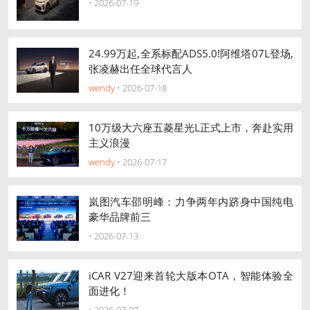
• 2026-07-19
24.99万起,全系标配ADS5.0!阿维塔07L登场,
张凌赫出任全球代言人
wendy
• 2026-07-18
10万级大六座五菱星光L正式上市，奔赴实用
主义浪漫
wendy
• 2026-07-17
岚图汽车邵明峰：力争两年内跻身中国纯电
豪华品牌前三
• 2026-07-13
iCAR V27迎来首轮大版本OTA，智能体验全
面进化！