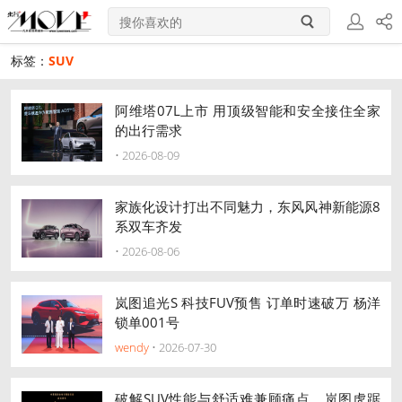
标签：
SUV
登
分享
录/
阿维塔07L上市 用顶级智能和安全接住全家
的出行需求
注册
• 2026-08-09
家族化设计打出不同魅力，东风风神新能源8
系双车齐发
• 2026-08-06
岚图追光S 科技FUV预售 订单时速破万 杨洋
锁单001号
wendy
• 2026-07-30
破解SUV性能与舒适难兼顾痛点，岚图虎踞